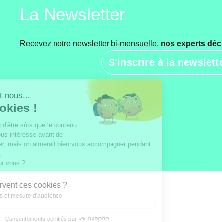
La Newsletter
Recevez notre newsletter bi-mensuelle,
nos experts déc
S'inscrire à la newslet
Salut c'est nous...
les Cookies !
On a attendu d'être sûrs que le contenu
de ce site vous intéresse avant de
vous déranger, mais on aimerait bien vous accompagner pendant
votre visite...
C'est OK pour vous ?
À quoi servent ces cookies ?
Statistiques et mesure d'audience
Consentements certifiés par